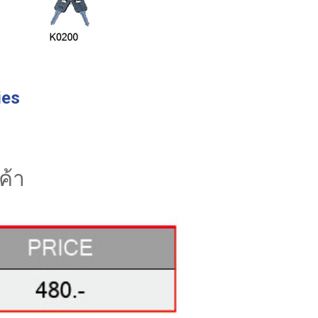
ies
ค้า